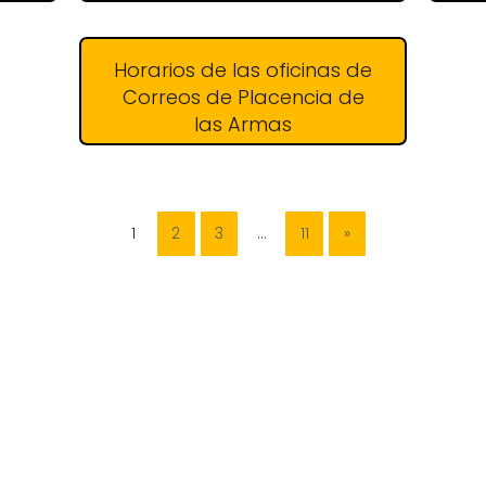
Horarios de las oficinas de
Correos de Placencia de
las Armas
1
2
3
…
11
»